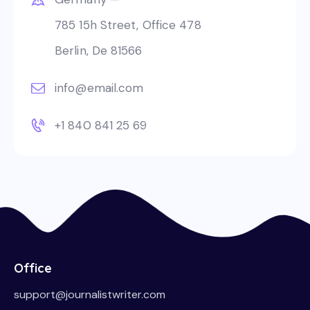
785 15h Street, Office 478
Berlin, De 81566
info@email.com
+1 840 841 25 69
Office
support@journalistwriter.com